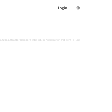
Login
hutzbeauftragter Bamberg
tätig ist, in Kooperation mit dem
IT- und